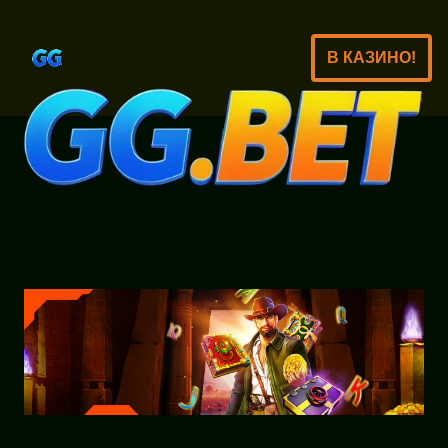
В КАЗИНО!