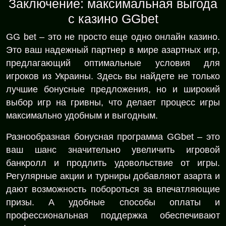
Заключение: максимальная выгода
с казино GGbet
GG bet – это не просто еще одно онлайн казино.
Это ваш надежный партнер в мире азартных игр,
предлагающий оптимальные условия для
игроков из Украины. Здесь вы найдете не только
лучшие бонусные предложения, но и широкий
выбор игр на гривны, что делает процесс игры
максимально удобным и выгодным.
Разнообразная бонусная программа GGbet – это
ваш шанс значительно увеличить игровой
банкролл и продлить удовольствие от игры.
Регулярные акции и турниры добавляют азарта и
дают возможность побороться за впечатляющие
призы. А удобные способы оплаты и
профессиональная поддержка обеспечивают